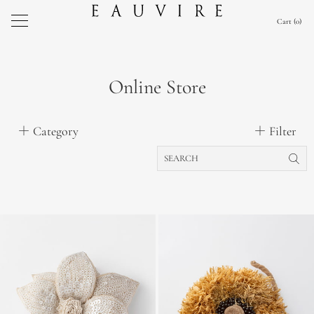
Cart
0
Online Store
Category
Filter