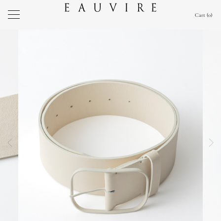
Cart
0
前の画像
次