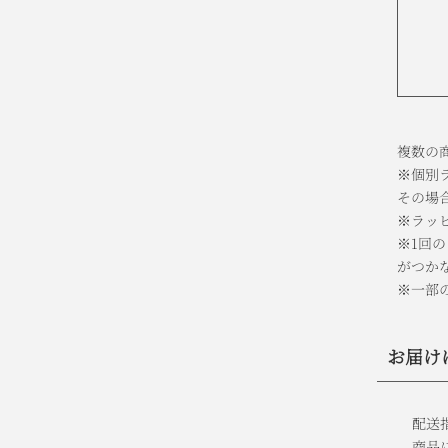
複数の
※個別
その場合
※ラッ
※1回
がつか
※一部
お届け
配送
商品