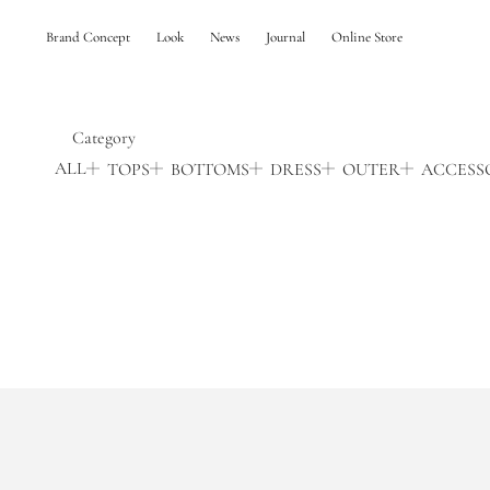
Brand Concept
Look
News
Journal
Online Store
Category
ALL
TOPS
BOTTOMS
DRESS
OUTER
ACCESS