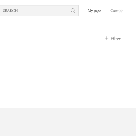
My page
Cart
0
Filter