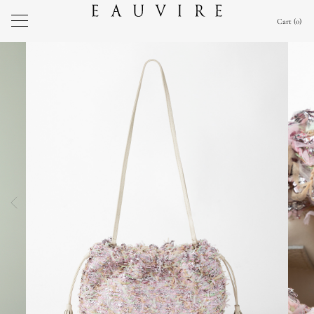
Cart
0
前の画像
次