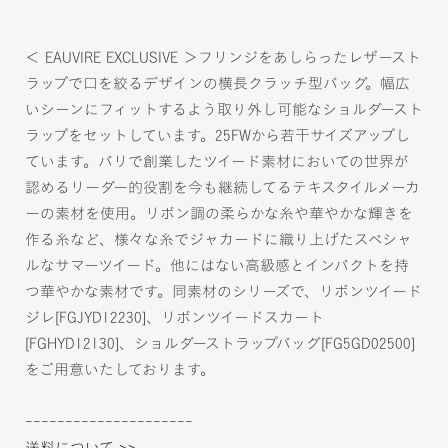
＜ EAUVIRE EXCLUSIVE ＞フリンジをあしらったレザースト
ラップで口を絞るデザインの横長クラッチ型バッグ。幅広
いシーンにフィットするよう取り外し可能なショルダースト
ラップをセットしています。25FWから若干サイズアップし
ています。パリで創業したツイード素材においての世界が
認めるリーダー的役割を今も継続してるテキスタイルメーカ
ーの素材を使用。リボン調の柔らかな糸や華やかな輝きを
作る糸など、様々な糸でジャカードに織り上げたスペシャ
ルなサマーツイード。他にはない高級感とインパクトを持
つ華やかな素材です。同素材のシリーズで、リボンツイード
ジレ[FGJYD12230]、リボンツイードスカート
[FGHYD12130]、ショルダーストラップバッグ[FG5GD02500]
をご用意いたしております。
---------------------
送料について >>