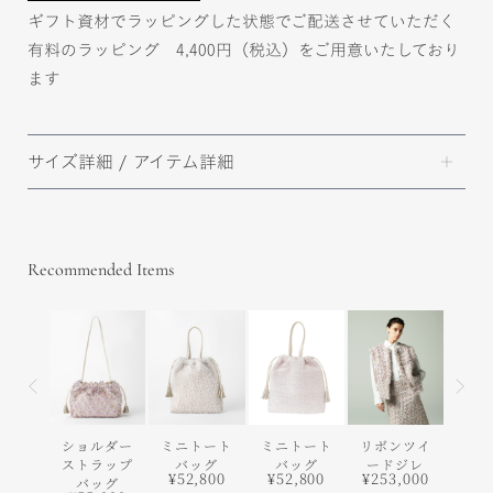
ギフト資材でラッピングした状態でご配送させていただく
有料のラッピング 4,400円（税込）をご用意いたしており
ます
サイズ詳細 / アイテム詳細
Recommended Items
前の画像
次の
ショルダー
ミニトート
ミニトート
リボンツイ
リボ
ストラップ
バッグ
バッグ
ードジレ
ード
¥52,800
¥52,800
¥253,000
バッグ