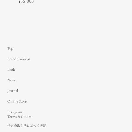
¥55,000
¥14
Top
Brand Concept
Look
News
Journal
Online Store
Instagram
Terms & Guides
特定商取引法に基づく表記