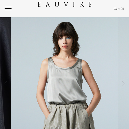
Cart
0
前の画像
次