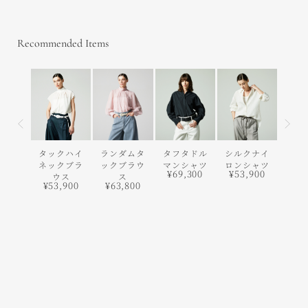
Recommended Items
前の画像
次の
タックハイ
ランダムタ
タフタドル
シルクナイ
ウォ
ネックブラ
ックブラウ
マンシャツ
ロンシャツ
ブル
¥69,300
¥53,900
ウス
ス
ロン
¥53,900
¥63,800
ーブ
¥42