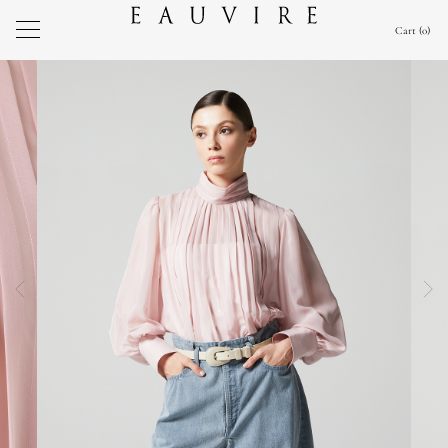
Cart
0
前の画像
次