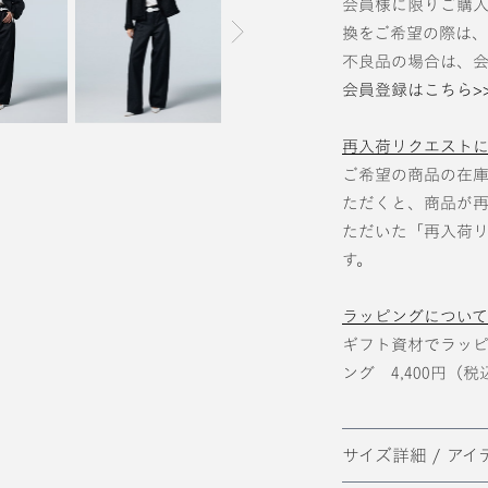
会員様に限りご購
次の画像
換をご希望の際は
不良品の場合は、会
会員登録はこちら>
再入荷リクエストに
ご希望の商品の在
ただくと、商品が再
ただいた「再入荷
す。
ラッピングについて 
ギフト資材でラッ
ング 4,400円（
サイズ詳細 / ア