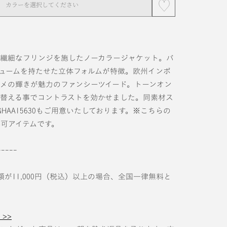
カラーを選択してください
る繊細なフリンジを施したノーカラージャケット。バ
ュームを持たせた立体フォルムが特徴。欧州インポ
メの輝きが魅力のファンシーツイード。トーンオン
替える事でコントラストを効かせました。同素材ス
HAA15630もご用意いたしております。※こちらの
可アイテムです。
-----
額が11,000円（税込）以上の場合、全国一律無料と
>>