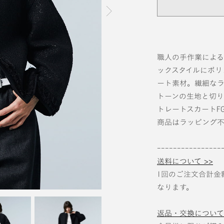
次の画像
職人の手作業によ
ックスタイルにボリ
ート素材。繊細なラ
トーンの生地と切り
トレートスカートFG
商品はラッピング不
----------------
送料について >>
1回のご注文合計金
なります。
返品・交換について 