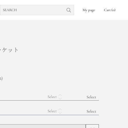
My page
Cart
0
ャケット
n)